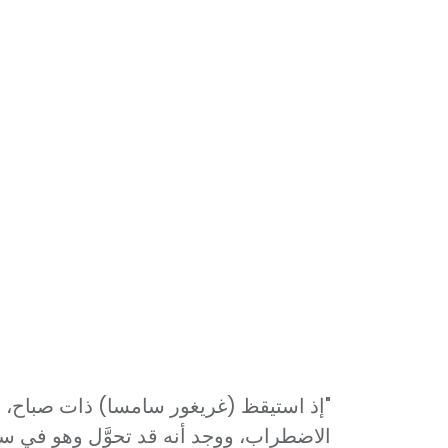
إذ استيقظ (غريغور سامسا) ذات صباح، عل
الاضطراب، ووجد أنه قد تحوَّل وهو في .