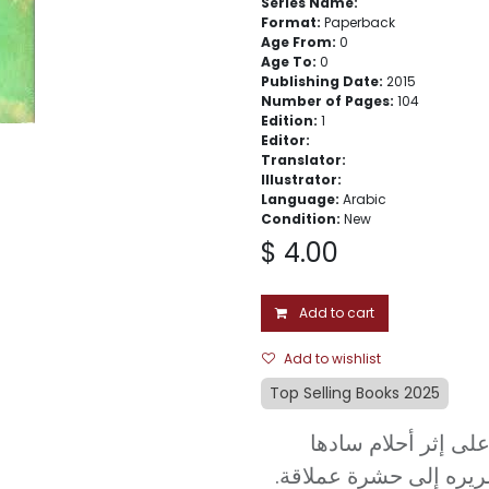
Series Name:
Format:
Paperback
Age From:
0
Age To:
0
Publishing Date:
2015
Number of Pages:
104
Edition:
1
Editor:
Translator:
Illustrator:
Language:
Arabic
Condition:
New
$
4.00
Add to cart
Add to wishlist
Top Selling Books 2025
"ى إثر أحلام سادها
سريره إلى حشرة عملاقة