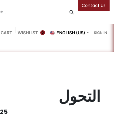
Contact Us
 CART
WISHLIST
ENGLISH (US)
SIGN IN
0
Blog
Gallery
Friends Of The Bookshop
Events
التحول
025