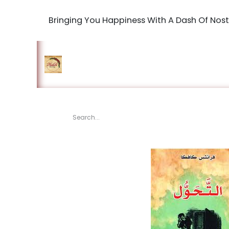
Bringing You Happiness With A Dash Of Nost
Home
Shop
The Book Maki