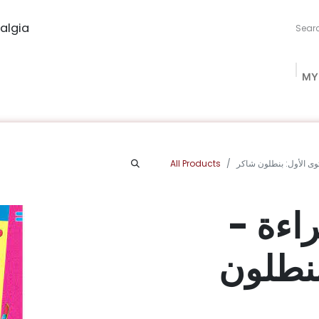
algia
MY
ng Studio
Book Procurement
Bookish Box
Community
All Products
وى الأول: بنطلون شاكر
قراءة
بنطلون