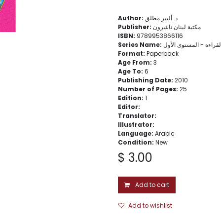
Author:
د. ألبير مطلق
Publisher:
مكتبة لبنان ناشرون
ISBN:
9789953866116
Series Name:
لقراءة - المستوى الأول
Format:
Paperback
Age From:
3
Age To:
6
Publishing Date:
2010
Number of Pages:
25
Edition:
1
Editor:
Translator:
Illustrator:
Language:
Arabic
Condition:
New
$
3.00
Add to cart
Add to wishlist