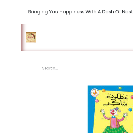
Bringing You Happiness With A Dash Of Nost
Home
Shop
The Book Maki