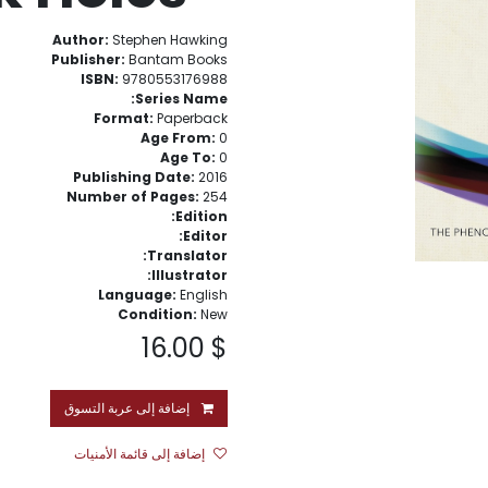
Author:
Stephen Hawking
Publisher:
Bantam Books
ISBN:
9780553176988
Series Name:
Format:
Paperback
Age From:
0
Age To:
0
Publishing Date:
2016
Number of Pages:
254
Edition:
Editor:
Translator:
Illustrator:
Language:
English
Condition:
New
16.00
$
إضافة إلى عربة التسوق
إضافة إلى قائمة الأمنيات