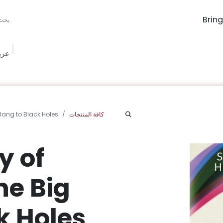
عرب
The Book Ma
Book Procurement
Bookish Box
الفعاليات
الم
كافة المنتجات
 Bang to Black Holes
y of
he Big
k Holes