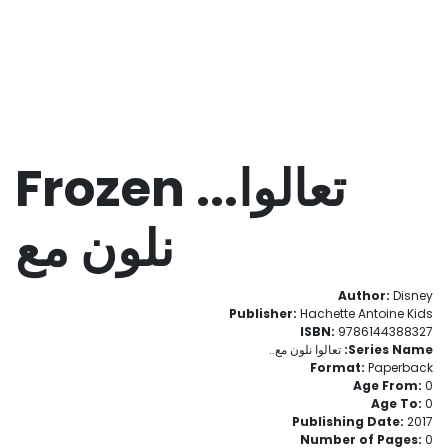
Frozen ...تعالوا
نلون مع
Author:
Disney
Publisher:
Hachette Antoine Kids
ISBN:
9786144388327
Series Name:
تعالوا نلون مع..
Format:
Paperback
Age From:
0
Age To:
0
Publishing Date:
2017
Number of Pages:
0