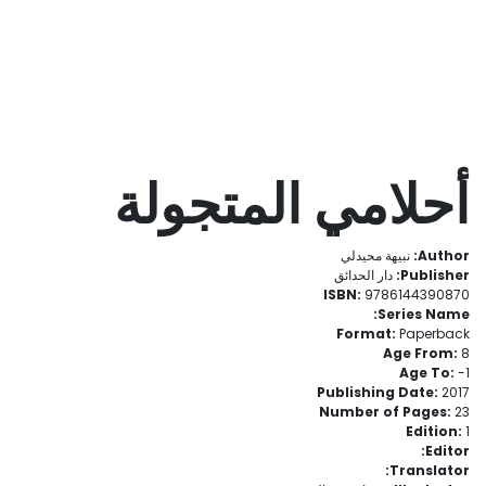
أحلامي المتجولة
Author:
نبيهة محيدلي
Publisher:
دار الحدائق
ISBN:
9786144390870
Series Name:
Format:
Paperback
Age From:
8
Age To:
- 1
Publishing Date:
2017
Number of Pages:
23
Edition:
1
Editor:
Translator: