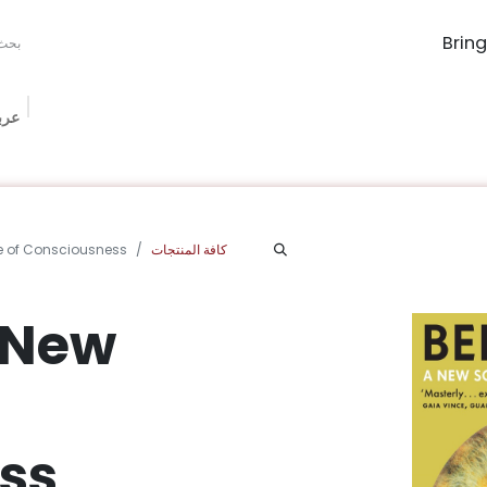
عرب
The Book Ma
Book Procurement
Bookish Box
الفعاليات
الم
كافة المنتجات
e of Consciousness
 New
ss