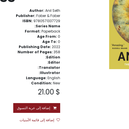
Author:
Anil Seth
Publisher:
Faber & Faber
ISBN:
9780571337729
Series Name:
Format:
Paperback
Age From:
0
Age To:
0
Publishing Date:
2022
Number of Pages:
358
Edition:
Editor:
Translator:
Illustrator:
Language:
English
Condition:
New
21.00
$
إضافة إلى عربة التسوق
إضافة إلى قائمة الأمنيات